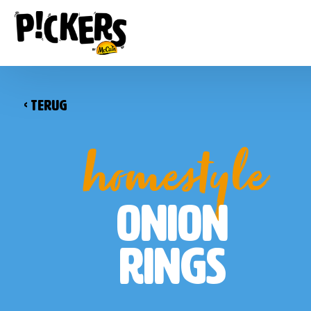
<
TERUG
homestyle
ONION
RINGS