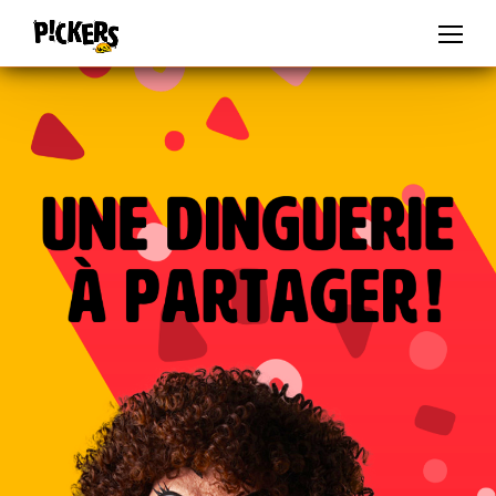
PICKERS BY MCCAIN
FR
DE
IT
ES
BE-NL
BE-FR
PL
CZ
SK
AU