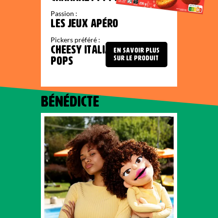
Passion :
LES JEUX APÉRO
Pickers préféré :
CHEESY ITALIAN
EN SAVOIR PLUS
SUR LE PRODUIT
POPS
BÉNÉDICTE