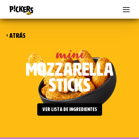
FR
DE
IT
ES
BE-NL
BE-FR
PL
CZ
SK
AU
<
ATRÁS
mini
MOZZARELLA
STICKS
VER LISTA DE INGREDIENTES