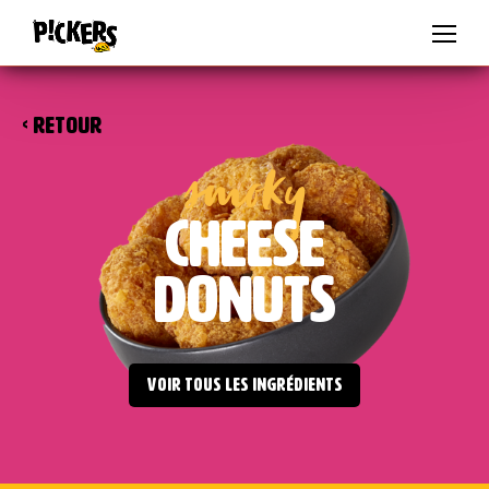
FR
DE
IT
ES
BE-NL
BE-FR
PL
CZ
SK
AU
<
RETOUR
smoky
CHEESE
DONUTS
VOIR TOUS LES INGRÉDIENTS